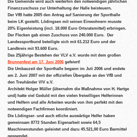
Die Gemeinde wird auch weiterhin den notwendigen jährlichen
Finanzzuschuss zur Unterhaltung der Halle beisteuern.
Der VfB hatte 2005 den Antrag auf Sanierung der Sporthalle
beim LK gestellt. Lödingsen mit seinen Einwohnern musste
20% Eigenleistung (incl. 18.000 Euro Ortsratsmittel) erbringen.
Der Flecken gab einen Zuschuss von 240.000 Euro. Der
Landessportbund beteiligte sich mit 61.212 Euro und der
Landkreis mit 93.600 Euro.
Das 25jährige Bestehen der VLV e.V. wurde mit dem großen
Brunnenfest am 17. Juni 2006
gefeiert!
Die Umbauzeit der Sporthalle begann im Juli 2006 und endete
am 2. Juni 2007 mit der offiziellen Übergabe an den VfB und
den Treuhänder VlV e.V.
Architekt Holger Müller (übernahm die Maßnahme von H. Hartge
und) hatte viel Geduld mit den vielen freiwilligen Helferinnen
und Helfern und alle Arbeiten wurde von ihm perfekt mit den
notwendigen Fachfirmen koordiniert.
Die Lödingser- und auch etliche auswärtige Helfer haben
gemeinsam 8772 Stunden Eigenarbeit sowie 64,5
Maschinenstunden geleistet und dazu 45.521,00 Euro Barmittel
gespendet.