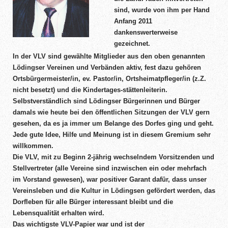
sind, wurde von ihm per Hand
Anfang 2011
dankenswerterweise
gezeichnet.
In der VLV sind gewählte Mitglieder aus den oben genannten
Lödingser Vereinen und Verbänden aktiv, fest dazu gehören
Ortsbürgermeister/in, ev. Pastor/in, Ortsheimatpfleger/in (z.Z.
nicht besetzt) und die Kindertages-stättenleiterin.
Selbstverständlich sind Lödingser Bürgerinnen und Bürger
damals wie heute bei den öffentlichen Sitzungen der VLV gern
gesehen, da es ja immer um Belange des Dorfes ging und geht.
Jede gute Idee, Hilfe und Meinung ist in diesem Gremium sehr
willkommen.
Die VLV, mit zu Beginn 2-jährig wechselndem Vorsitzenden und
Stellvertreter (alle Vereine sind inzwischen ein oder mehrfach
im Vorstand gewesen), war positiver Garant dafür, dass unser
Vereinsleben und die Kultur in Lödingsen gefördert werden, das
Dorfleben für alle Bürger interessant bleibt und die
Lebensqualität erhalten wird.
Das wichtigste VLV-Papier war und ist der