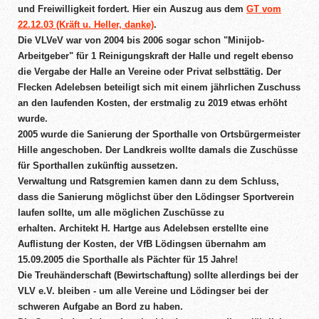
und Freiwilligkeit fordert. Hier ein Auszug aus dem
GT vom
22.12.03 (Kräft u. Heller, danke)
.
Die VLVeV war von 2004 bis 2006 sogar schon "Minijob-
Arbeitgeber" für 1 Reinigungskraft der Halle und regelt ebenso
die Vergabe der Halle an Vereine oder Privat selbsttätig. Der
Flecken Adelebsen beteiligt sich mit einem jährlichen Zuschuss
an den laufenden Kosten, der erstmalig zu 2019 etwas erhöht
wurde.
2005 wurde die Sanierung der Sporthalle von Ortsbürgermeister
Hille angeschoben. Der Landkreis wollte damals die Zuschüsse
für Sporthallen zukünftig aussetzen.
Verwaltung und Ratsgremien kamen dann zu dem Schluss,
dass die Sanierung möglichst über den Lödingser Sportverein
laufen sollte, um alle möglichen Zuschüsse zu
erhalten. Architekt H. Hartge aus Adelebsen erstellte eine
Auflistung der Kosten, der VfB Lödingsen übernahm am
15.09.2005 die Sporthalle als Pächter für 15 Jahre!
Die Treuhänderschaft (Bewirtschaftung) sollte allerdings bei der
VLV e.V. bleiben - um alle Vereine und Lödingser bei der
schweren Aufgabe an Bord zu haben.