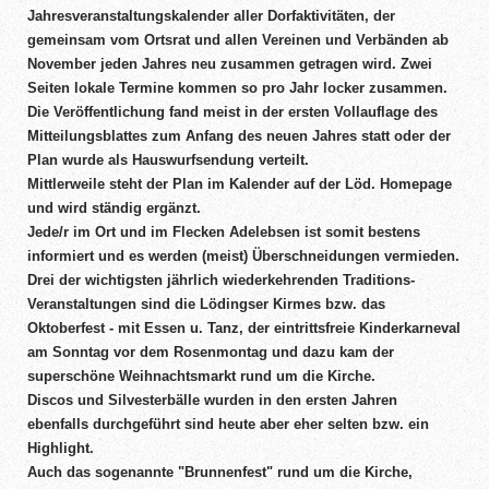
Jahresveranstaltungskalender aller Dorfaktivitäten, der
gemeinsam vom Ortsrat und allen Vereinen und Verbänden ab
November jeden Jahres neu zusammen getragen wird. Zwei
Seiten lokale Termine kommen so pro Jahr locker zusammen.
Die Veröffentlichung fand meist in der ersten Vollauflage des
Mitteilungsblattes zum Anfang des neuen Jahres statt oder der
Plan wurde als Hauswurfsendung verteilt.
Mittlerweile steht der Plan im Kalender auf der Löd. Homepage
und wird ständig ergänzt.
Jede/r im Ort und im Flecken Adelebsen ist somit bestens
informiert und es werden (meist) Überschneidungen vermieden.
Drei der wichtigsten jährlich wiederkehrenden Traditions-
Veranstaltungen sind die Lödingser Kirmes bzw. das
Oktoberfest - mit Essen u. Tanz, der eintrittsfreie Kinderkarneval
am Sonntag vor dem Rosenmontag und dazu kam der
superschöne Weihnachtsmarkt rund um die Kirche.
Discos und Silvesterbälle wurden in den ersten Jahren
ebenfalls durchgeführt sind heute aber eher selten bzw. ein
Highlight.
Auch das sogenannte "Brunnenfest" rund um die Kirche,