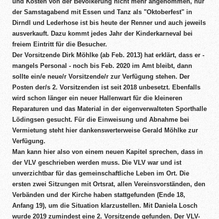
und Kosten von der Bevölkerung nicht mehr angenommen, nur
der Samstagabend mit Essen und Tanz als "Oktoberfest" in
Dirndl und Lederhose ist bis heute der Renner und auch jeweils
ausverkauft. Dazu kommt jedes Jahr der Kinderkarneval bei
freiem Eintritt für die Besucher.
Der Vorsitzende Dirk Möhlke (ab Feb. 2013) hat erklärt, dass er -
mangels Personal - noch bis Feb. 2020 im Amt bleibt, dann
sollte ein/e neue/r Vorsitzende/r zur Verfügung stehen. Der
Posten der/s 2. Vorsitzenden ist seit 2018 unbesetzt. Ebenfalls
wird schon länger ein neuer Hallenwart für die kleineren
Reparaturen und das Material in der eigenverwalteten Sporthalle
Lödingsen gesucht. Für die Einweisung und Abnahme bei
Vermietung steht hier dankenswerterweise Gerald Möhlke zur
Verfügung.
Man kann hier also von einem neuen Kapitel sprechen, dass in
der VLV geschrieben werden muss. Die VLV war und ist
unverzichtbar für das gemeinschaftliche Leben im Ort. Die
ersten zwei Sitzungen mit Ortsrat, allen Vereinsvorständen, den
Verbänden und der Kirche haben stattgefunden (Ende 18,
Anfang 19), um die Situation klarzustellen. Mit Daniela Losch
wurde 2019 zumindest eine 2. Vorsitzende gefunden. Der VLV-