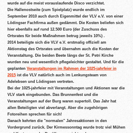
wurde auf die meist vorauslaufende Disco verzichtet.
Die Hallenostseite (zum Spielplatz) wurde endlich im
September 2010 auch durch Eigenmittel der VLV e.V. von einer
Lödingser Fachfirma außen gedämmt. Die Kosten beliefen sich
hier ebenfalls auf rund 12.500 Euro (der Zuschuss des
Ortsrates für beide Maßnahmen betrug jeweils 10%) .
2014 beteiligte sich die VLV e.V. erstmalig offiziell am
Aktionstag des Ortsrates und übernahm auch die Kosten der
Veranstaltung. Die beiden Beete längs der St. Petri Kirche
wurden neu und wesentlich pflegeleichter gestaltet. Und für die
geplanten
Veranstaltungen im Rahmen der 1025-jahrfeier in
2015
ist die VLV natürlich auch im Lenkungsteam von
Adelebsen und Lödingsen vertreten.
Bei der 1025-jahrfeier mit Veranstaltungen und Aktionen war die
VLV stark eingebunden. Das Brunnenfest und die
Veranstaltungen auf der Burg waren supertoll. Das Jahr hat
allen Beteiligten viel abverlangt. Aber die zugehörigen
Fotoreihen sprechen für sich!
Danach kehrten die "normalen" Jahresaktionen in den
Vordergrund zurück. Der Kirmessonntag wurde trotz viel Mühen