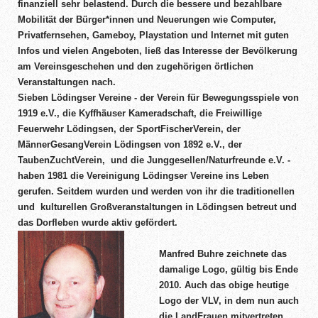
finanziell sehr belastend. Durch die bessere und bezahlbare
Mobilität der Bürger*innen und Neuerungen wie Computer,
Privatfernsehen, Gameboy, Playstation und Internet mit guten
Infos und vielen Angeboten, ließ das Interesse der Bevölkerung
am Vereinsgeschehen und den zugehörigen örtlichen
Veranstaltungen nach.
Sieben Lödingser Vereine - der Verein für Bewegungsspiele von
1919 e.V., die Kyffhäuser Kameradschaft, die Freiwillige
Feuerwehr Lödingsen, der SportFischerVerein, der
MännerGesangVerein Lödingsen von 1892 e.V., der
TaubenZuchtVerein, und die Junggesellen/Naturfreunde e.V. -
haben 1981 die Vereinigung Lödingser Vereine ins Leben
gerufen. Seitdem wurden und werden von ihr die traditionellen
und kulturellen Großveranstaltungen in Lödingsen betreut und
das Dorfleben wurde aktiv gefördert.
Manfred Buhre zeichnete das
damalige Logo, gültig bis Ende
2010. Auch das obige heutige
Logo der VLV, in dem nun auch
die LandFrauen mitvertreten