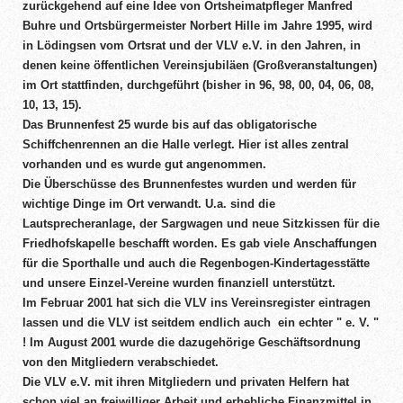
zurückgehend auf eine Idee von Ortsheimatpfleger Manfred
Buhre und Ortsbürgermeister Norbert Hille im Jahre 1995, wird
in Lödingsen vom Ortsrat und der VLV e.V. in den Jahren, in
denen keine öffentlichen Vereinsjubiläen (Großveranstaltungen)
im Ort stattfinden, durchgeführt (bisher in 96, 98, 00, 04, 06, 08,
10, 13, 15).
Das Brunnenfest 25 wurde bis auf das obligatorische
Schiffchenrennen an die Halle verlegt. Hier ist alles zentral
vorhanden und es wurde gut angenommen.
Die Überschüsse des Brunnenfestes wurden und werden für
wichtige Dinge im Ort verwandt. U.a. sind die
Lautsprecheranlage, der Sargwagen und neue Sitzkissen für die
Friedhofskapelle beschafft worden. Es gab viele Anschaffungen
für die Sporthalle und auch die Regenbogen-Kindertagesstätte
und unsere Einzel-Vereine wurden finanziell unterstützt.
Im Februar 2001 hat sich die VLV ins Vereinsregister eintragen
lassen und die VLV ist seitdem endlich auch ein echter " e. V. "
! Im August 2001 wurde die dazugehörige Geschäftsordnung
von den Mitgliedern verabschiedet.
Die VLV e.V. mit ihren Mitgliedern und privaten Helfern hat
schon viel an freiwilliger Arbeit und erhebliche Finanzmittel in