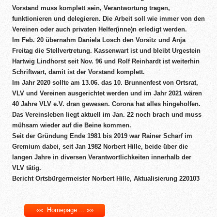
Vorstand muss komplett sein, Verantwortung tragen,
funktionieren und delegieren. Die Arbeit soll wie immer von den
Vereinen oder auch privaten Helfer(inne)n erledigt werden.
Im Feb. 20 übernahm Daniela Losch den Vorsitz und Anja
Freitag die Stellvertretung. Kassenwart ist und bleibt Urgestein
Hartwig Lindhorst seit Nov. 96 und Rolf Reinhardt ist weiterhin
Schriftwart, damit ist der Vorstand komplett.
Im Jahr 2020 sollte am 13.06. das 10. Brunnenfest von Ortsrat,
VLV und Vereinen ausgerichtet werden und im Jahr 2021 wären
40 Jahre VLV e.V. dran gewesen. Corona hat alles hingeholfen.
Das Vereinsleben liegt aktuell im Jan. 22 noch brach und muss
mühsam wieder auf die Beine kommen.
Seit der Gründung Ende 1981 bis 2019 war Rainer Scharf im
Gremium dabei, seit Jan 1982 Norbert Hille, beide über die
langen Jahre in diversen Verantwortlichkeiten innerhalb der
VLV tätig.
Bericht Ortsbürgermeister Norbert Hille, Aktualisierung 220103
«« Homepage ... »»